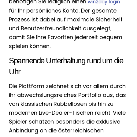
benötigen Sie lediglich einen
win2day login
für Ihr persönliches Konto. Der gesamte
Prozess ist dabei auf maximale Sicherheit
und Benutzerfreundlichkeit ausgelegt,
damit Sie Ihre Favoriten jederzeit bequem
spielen können.
Spannende Unterhaltung rund um die
Uhr
Die Plattform zeichnet sich vor allem durch
ihr abwechslungsreiches Portfolio aus, das
von klassischen Rubbellosen bis hin zu
modernen Live-Dealer-Tischen reicht. Viele
Spieler schätzen besonders die exklusive
Anbindung an die österreichischen