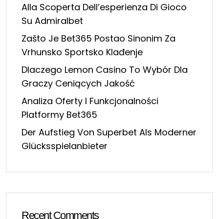
Alla Scoperta Dell’esperienza Di Gioco
Su Admiralbet
Zašto Je Bet365 Postao Sinonim Za
Vrhunsko Sportsko Klađenje
Dlaczego Lemon Casino To Wybór Dla
Graczy Ceniących Jakość
Analiza Oferty I Funkcjonalności
Platformy Bet365
Der Aufstieg Von Superbet Als Moderner
Glücksspielanbieter
Recent Comments