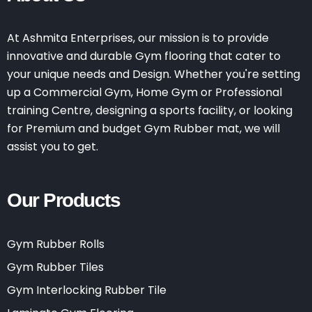
At Ashmita Enterprises, our mission is to provide
innovative and durable Gym flooring that cater to
your unique needs and Design. Whether you're setting
up a Commercial Gym, Home Gym or Professional
training Centre, designing a sports facility, or looking
for Premium and budget Gym Rubber mat, we will
assist you to get.
Our Products
Gym Rubber Rolls
Gym Rubber Tiles
Gym Interlocking Rubber Tile