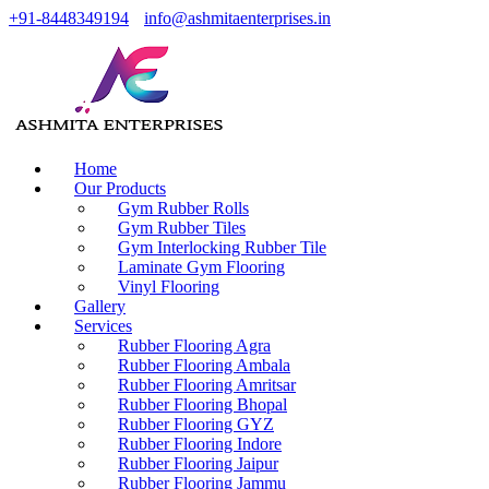
+91-8448349194
info@ashmitaenterprises.in
Home
Our Products
Gym Rubber Rolls
Gym Rubber Tiles
Gym Interlocking Rubber Tile
Laminate Gym Flooring
Vinyl Flooring
Gallery
Services
Rubber Flooring Agra
Rubber Flooring Ambala
Rubber Flooring Amritsar
Rubber Flooring Bhopal
Rubber Flooring GYZ
Rubber Flooring Indore
Rubber Flooring Jaipur
Rubber Flooring Jammu