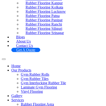
Rubber Flooring Kanpur
Rubber Flooring Kolkata
Rubber Flooring Lucknow
Rubber Flooring Patna
Rubber Flooring Panipat
Rubber Flooring Ranchi
Rubber Flooring Siliguri
Rubber Flooring Srinagar
Blogs
About Us
Contact Us
Get A Quote
Home
Our Products
Gym Rubber Rolls
Gym Rubber Tiles
Gym Interlocking Rubber Tile
Laminate Gym Flooring
Vinyl Flooring
Gallery
Services
Rubber Flooring Agra