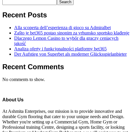
Search
Recent Posts
Alla scoperta dell’esperienza di gioco su Admiralbet
Zašto je bet365 postao sinonim za vrhunsko sportsko klađenje
Dlaczego Lemon Casino to wybór dla graczy ceniących
jakość
Analiza oferty i funkcjonalności platformy bet365
Der Aufstieg von Superbet als moderner Glücksspielanbieter
Recent Comments
No comments to show.
About Us
At Ashmita Enterprises, our mission is to provide innovative and
durable Gym flooring that cater to your unique needs and Design.
Whether you're setting up a Commercial Gym, Home Gym or
Professional training Centre, designing a sports facility, or looking