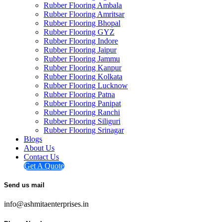
Rubber Flooring Ambala
Rubber Flooring Amritsar
Rubber Flooring Bhopal
Rubber Flooring GYZ
Rubber Flooring Indore
Rubber Flooring Jaipur
Rubber Flooring Jammu
Rubber Flooring Kanpur
Rubber Flooring Kolkata
Rubber Flooring Lucknow
Rubber Flooring Patna
Rubber Flooring Panipat
Rubber Flooring Ranchi
Rubber Flooring Siliguri
Rubber Flooring Srinagar
Blogs
About Us
Contact Us
Get A Quote
Send us mail
info@ashmitaenterprises.in