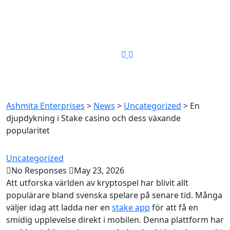
Phone Number
+91-8448349194
En djupdykning i Stake casino
och dess växande popularitet
Ashmita Enterprises
>
News
>
Uncategorized
>
En
djupdykning i Stake casino och dess växande
popularitet
Uncategorized
No Responses
May 23, 2026
Att utforska världen av kryptospel har blivit allt
populärare bland svenska spelare på senare tid. Många
väljer idag att ladda ner en
stake app
för att få en
smidig upplevelse direkt i mobilen. Denna plattform har