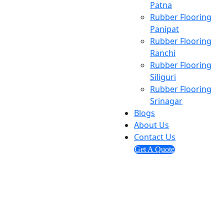
Patna
Rubber Flooring
Panipat
Rubber Flooring
Ranchi
Rubber Flooring
Siliguri
Rubber Flooring
Srinagar
Blogs
About Us
Contact Us
Get A Quote
Send us mail
info@ashmitaenterprises.in