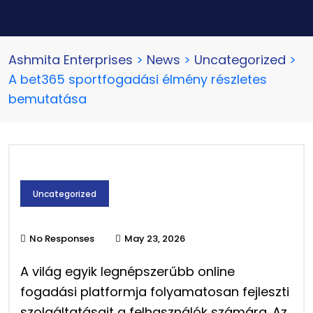
Ashmita Enterprises
>
News
>
Uncategorized
>
A bet365 sportfogadási élmény részletes
bemutatása
Uncategorized
No Responses
May 23, 2026
A világ egyik legnépszerűbb online
fogadási platformja folyamatosan fejleszti
szolgáltatásait a felhasználók számára. Az