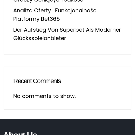
Analiza Oferty I Funkcjonalności
Platformy Bet365
Der Aufstieg Von Superbet Als Moderner
Glücksspielanbieter
Recent Comments
No comments to show.