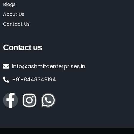
Blogs
About Us
Contact Us
Contact us
info@ashmitaenterprises.in
+91-8448349194