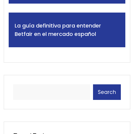
La guía definitiva para entender
Betfair en el mercado español
Search