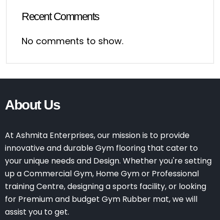
Recent Comments
No comments to show.
About Us
At Ashmita Enterprises, our mission is to provide
innovative and durable Gym flooring that cater to
your unique needs and Design. Whether you're setting
up a Commercial Gym, Home Gym or Professional
training Centre, designing a sports facility, or looking
for Premium and budget Gym Rubber mat, we will
assist you to get.