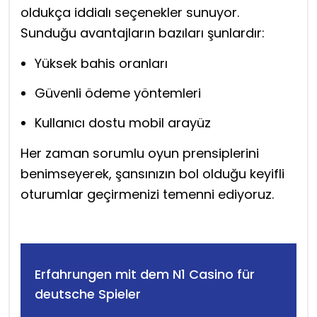
oldukça iddialı seçenekler sunuyor.
Sunduğu avantajların bazıları şunlardır:
Yüksek bahis oranları
Güvenli ödeme yöntemleri
Kullanıcı dostu mobil arayüz
Her zaman sorumlu oyun prensiplerini
benimseyerek, şansınızın bol olduğu keyifli
oturumlar geçirmenizi temenni ediyoruz.
Erfahrungen mit dem N1 Casino für
deutsche Spieler