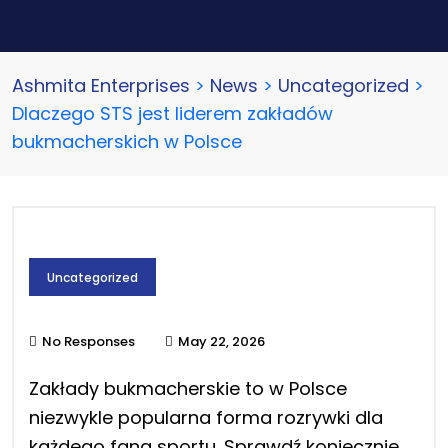
Ashmita Enterprises
>
News
>
Uncategorized
>
Dlaczego STS jest liderem zakładów
bukmacherskich w Polsce
Uncategorized
No Responses
May 22, 2026
Zakłady bukmacherskie to w Polsce
niezwykle popularna forma rozrywki dla
każdego fana sportu. Sprawdź koniecznie