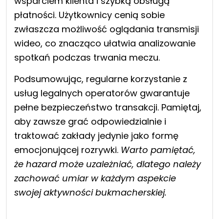
wsparciem klienta i szybką obsługą
płatności. Użytkownicy cenią sobie
zwłaszcza możliwość oglądania transmisji
wideo, co znacząco ułatwia analizowanie
spotkań podczas trwania meczu.
Podsumowując, regularne korzystanie z
usług legalnych operatorów gwarantuje
pełne bezpieczeństwo transakcji. Pamiętaj,
aby zawsze grać odpowiedzialnie i
traktować zakłady jedynie jako formę
emocjonującej rozrywki.
Warto pamiętać,
że hazard może uzależniać, dlatego należy
zachować umiar w każdym aspekcie
swojej aktywności bukmacherskiej.