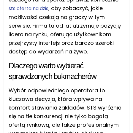
, aby zobaczyć, jakie
sts oferta na dzis
możliwości czekają na graczy w tym
serwisie. Firma ta od lat utrzymuje pozycję
lidera na rynku, oferując użytkownikom
przejrzysty interfejs oraz bardzo szeroki
dostęp do wydarzeń na żywo.
Dlaczego warto wybierać
sprawdzonych bukmacherów
Wybór odpowiedniego operatora to
kluczowa decyzja, która wpływa na
komfort stawiania zakładów. STS wyróżnia
się na tle konkurencji nie tylko bogatą
ofertą rynkową, ale także profesjonalnym