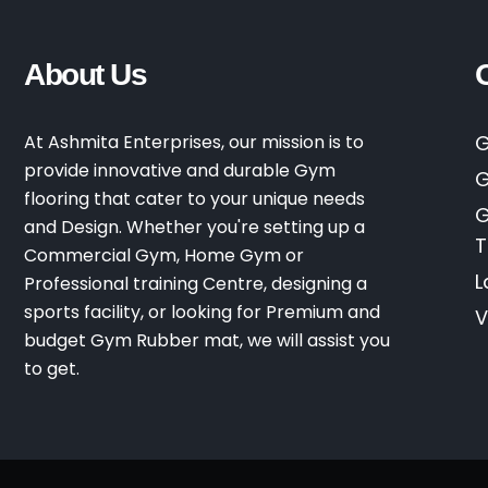
About Us
At Ashmita Enterprises, our mission is to
G
provide innovative and durable Gym
G
flooring that cater to your unique needs
G
and Design. Whether you're setting up a
T
Commercial Gym, Home Gym or
L
Professional training Centre, designing a
sports facility, or looking for Premium and
V
budget Gym Rubber mat, we will assist you
to get.