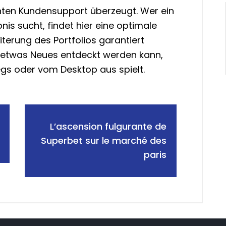
enten Kundensupport überzeugt. Wer ein
is sucht, findet hier eine optimale
terung des Portfolios garantiert
 etwas Neues entdeckt werden kann,
gs oder vom Desktop aus spielt.
L’ascension fulgurante de
Superbet sur le marché des
paris