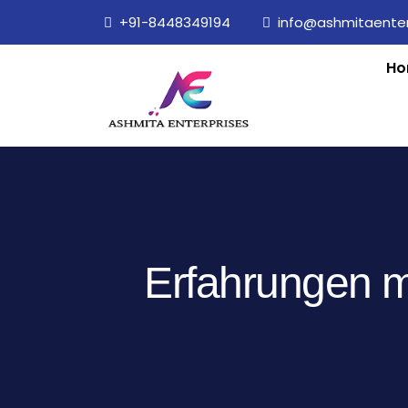
+91-8448349194
info@ashmitaenterp
Ho
Erfahrungen 