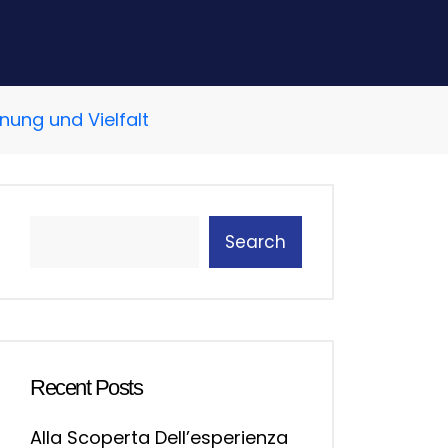
ung und Vielfalt
Search
Recent Posts
Alla Scoperta Dell’esperienza