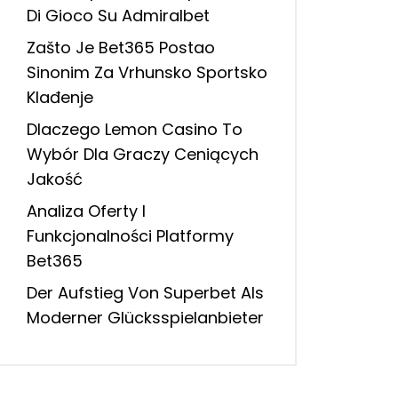
Di Gioco Su Admiralbet
Zašto Je Bet365 Postao
Sinonim Za Vrhunsko Sportsko
Klađenje
Dlaczego Lemon Casino To
Wybór Dla Graczy Ceniących
Jakość
Analiza Oferty I
Funkcjonalności Platformy
Bet365
Der Aufstieg Von Superbet Als
Moderner Glücksspielanbieter