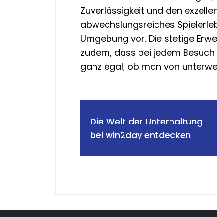
Zuverlässigkeit und den exzell
abwechslungsreiches Spielerlebn
Umgebung vor. Die stetige Erwei
zudem, dass bei jedem Besuch
ganz egal, ob man von unterwe
Die Welt der Unterhaltung
bei win2day entdecken