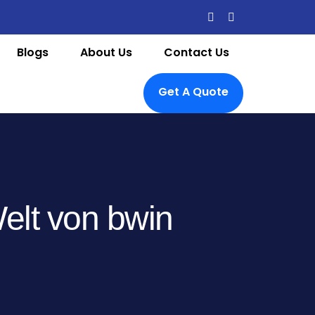
Blogs
About Us
Contact Us
Get A Quote
Welt von bwin