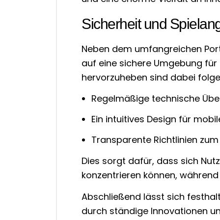
Sicherheit und Spielan
Neben dem umfangreichen Portf
auf eine sichere Umgebung für 
hervorzuheben sind dabei folg
Regelmäßige technische Über
Ein intuitives Design für mobi
Transparente Richtlinien zum
Dies sorgt dafür, dass sich Nutz
konzentrieren können, während s
Abschließend lässt sich festhal
durch ständige Innovationen und