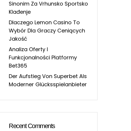
Sinonim Za Vrhunsko Sportsko
Klađenje
Dlaczego Lemon Casino To
Wybór Dla Graczy Ceniących
Jakość
Analiza Oferty I
Funkcjonalności Platformy
Bet365
Der Aufstieg Von Superbet Als
Moderner Glücksspielanbieter
Recent Comments