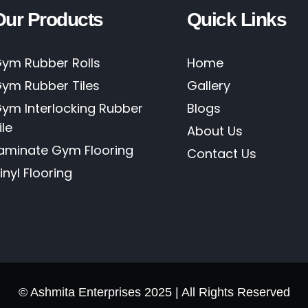
Our Products
Quick Links
ym Rubber Rolls
Home
ym Rubber Tiles
Gallery
ym Interlocking Rubber
Blogs
ile
About Us
aminate Gym Flooring
Contact Us
inyl Flooring
© Ashmita Enterprises 2025 | All Rights Reserved