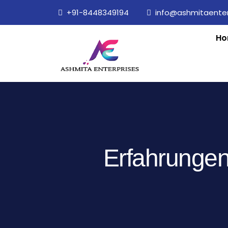
+91-8448349194
info@ashmitaenterp
Ho
Erfahrungen 