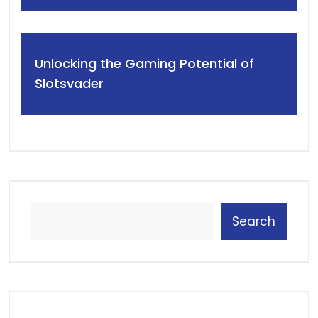
Unlocking the Gaming Potential of
Slotsvader
Search