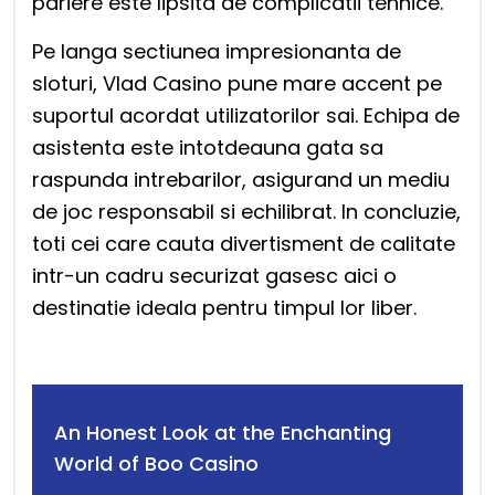
pariere este lipsita de complicatii tehnice.
Pe langa sectiunea impresionanta de
sloturi, Vlad Casino pune mare accent pe
suportul acordat utilizatorilor sai. Echipa de
asistenta este intotdeauna gata sa
raspunda intrebarilor, asigurand un mediu
de joc responsabil si echilibrat. In concluzie,
toti cei care cauta divertisment de calitate
intr-un cadru securizat gasesc aici o
destinatie ideala pentru timpul lor liber.
An Honest Look at the Enchanting
World of Boo Casino