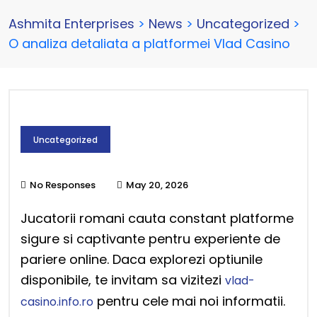
Ashmita Enterprises
>
News
>
Uncategorized
>
O analiza detaliata a platformei Vlad Casino
Uncategorized
No Responses
May 20, 2026
Jucatorii romani cauta constant platforme
sigure si captivante pentru experiente de
pariere online. Daca explorezi optiunile
disponibile, te invitam sa vizitezi
vlad-
pentru cele mai noi informatii.
casino.info.ro