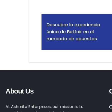
Descubre la experiencia
única de Betfair en el
mercado de apuestas
About Us
At Ashmita Enterprises, our mission is to
G