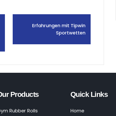
Erfahrungen mit Tipwin
Sportwetten
Our Products
Quick Links
ym Rubber Rolls
Home