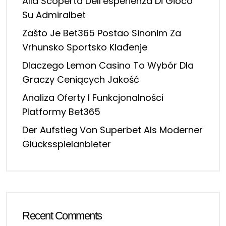
Alla Scoperta Dell’esperienza Di Gioco
Su Admiralbet
Zašto Je Bet365 Postao Sinonim Za
Vrhunsko Sportsko Klađenje
Dlaczego Lemon Casino To Wybór Dla
Graczy Ceniących Jakość
Analiza Oferty I Funkcjonalności
Platformy Bet365
Der Aufstieg Von Superbet Als Moderner
Glücksspielanbieter
Recent Comments