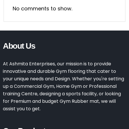
No comments to show.
About Us
At Ashmita Enterprises, our mission is to provide
innovative and durable Gym flooring that cater to
your unique needs and Design. Whether you're setting
up a Commercial Gym, Home Gym or Professional
training Centre, designing a sports facility, or looking
for Premium and budget Gym Rubber mat, we will
assist you to get.