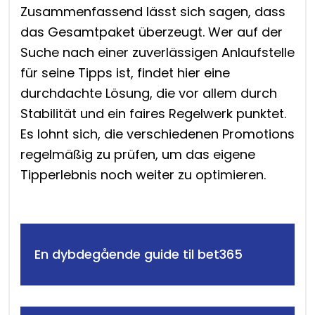
Zusammenfassend lässt sich sagen, dass
das Gesamtpaket überzeugt. Wer auf der
Suche nach einer zuverlässigen Anlaufstelle
für seine Tipps ist, findet hier eine
durchdachte Lösung, die vor allem durch
Stabilität und ein faires Regelwerk punktet.
Es lohnt sich, die verschiedenen Promotions
regelmäßig zu prüfen, um das eigene
Tipperlebnis noch weiter zu optimieren.
En dybdegående guide til bet365