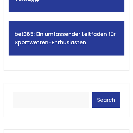
bet365: Ein umfassender Leitfaden für
Sportwetten-Enthusiasten
Search