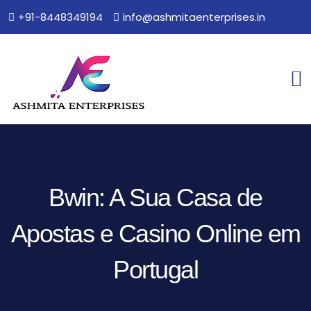
+91-8448349194
info@ashmitaenterprises.in
Bwin: A Sua Casa de
Apostas e Casino Online em
Portugal