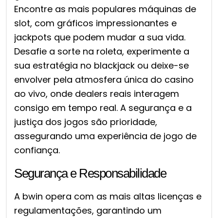
Encontre as mais populares máquinas de
slot, com gráficos impressionantes e
jackpots que podem mudar a sua vida.
Desafie a sorte na roleta, experimente a
sua estratégia no blackjack ou deixe-se
envolver pela atmosfera única do casino
ao vivo, onde dealers reais interagem
consigo em tempo real. A segurança e a
justiça dos jogos são prioridade,
assegurando uma experiência de jogo de
confiança.
Segurança e Responsabilidade
A bwin opera com as mais altas licenças e
regulamentações, garantindo um