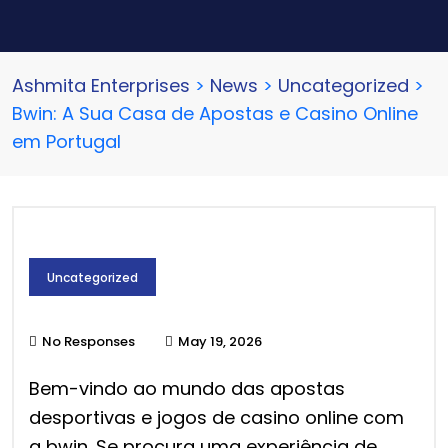
Ashmita Enterprises
>
News
>
Uncategorized
>
Bwin: A Sua Casa de Apostas e Casino Online
em Portugal
Uncategorized
No Responses
May 19, 2026
Bem-vindo ao mundo das apostas
desportivas e jogos de casino online com
a bwin. Se procura uma experiência de