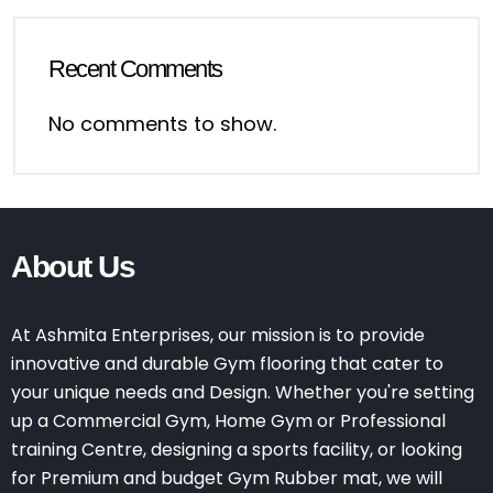
Recent Comments
No comments to show.
About Us
At Ashmita Enterprises, our mission is to provide
innovative and durable Gym flooring that cater to
your unique needs and Design. Whether you're setting
up a Commercial Gym, Home Gym or Professional
training Centre, designing a sports facility, or looking
for Premium and budget Gym Rubber mat, we will