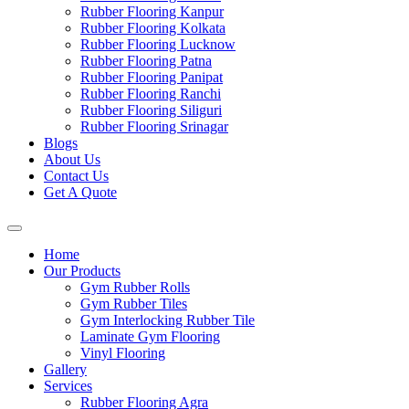
Rubber Flooring Kanpur
Rubber Flooring Kolkata
Rubber Flooring Lucknow
Rubber Flooring Patna
Rubber Flooring Panipat
Rubber Flooring Ranchi
Rubber Flooring Siliguri
Rubber Flooring Srinagar
Blogs
About Us
Contact Us
Get A Quote
Home
Our Products
Gym Rubber Rolls
Gym Rubber Tiles
Gym Interlocking Rubber Tile
Laminate Gym Flooring
Vinyl Flooring
Gallery
Services
Rubber Flooring Agra