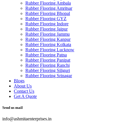
Rubber Flooring Ambala
Rubber Flooring Amritsar
Rubber Flooring Bhopal
Rubber Flooring GYZ
Rubber Flooring Indore
Rubber Flooring Jaipur
Rubber Flooring Jammu
Rubber Flooring Kanpur
Rubber Flooring Kolkata
Rubber Flooring Lucknow
Rubber Flooring Patna
Rubber Flooring Panipat
Rubber Flooring Ranchi
Rubber Flooring Siliguri
Rubber Flooring Srinagar
Blogs
About Us
Contact Us
Get A Quote
Send us mail
info@ashmitaenterprises.in