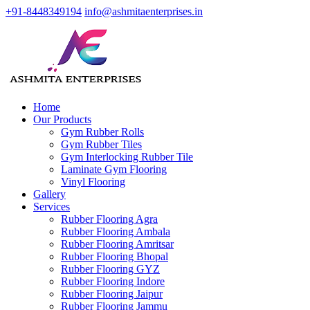
+91-8448349194
info@ashmitaenterprises.in
Home
Our Products
Gym Rubber Rolls
Gym Rubber Tiles
Gym Interlocking Rubber Tile
Laminate Gym Flooring
Vinyl Flooring
Gallery
Services
Rubber Flooring Agra
Rubber Flooring Ambala
Rubber Flooring Amritsar
Rubber Flooring Bhopal
Rubber Flooring GYZ
Rubber Flooring Indore
Rubber Flooring Jaipur
Rubber Flooring Jammu