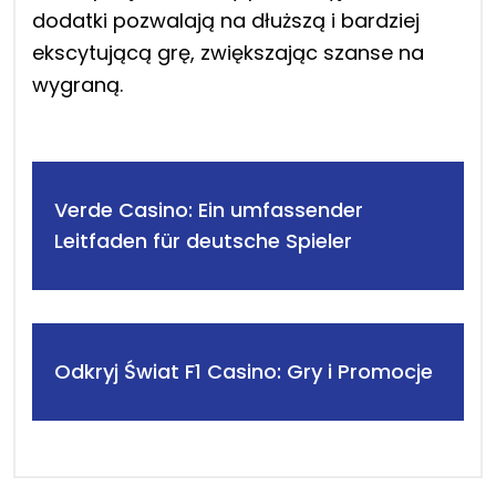
dodatki pozwalają na dłuższą i bardziej
ekscytującą grę, zwiększając szanse na
wygraną.
Verde Casino: Ein umfassender
Leitfaden für deutsche Spieler
Odkryj Świat F1 Casino: Gry i Promocje