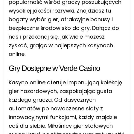
popularność wśród graczy poszukujących
wysokiej jakości rozrywki. Znajdziesz tu
bogaty wybór gier, atrakcyjne bonusy i
bezpieczne środowisko do gry. Dołącz do
nas i przekonaj się, jak wiele możesz
zyskać, grając w najlepszych kasynach
online.
Gry Dostępne w Verde Casino
Kasyno online oferuje imponującą kolekcję
gier hazardowych, zaspokajając gusta
każdego gracza. Od klasycznych
automatów po nowoczesne sloty z
innowacyjnymi funkcjami, każdy znajdzie
coś dla siebie. Miłośnicy gier stołowych