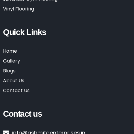
Vinyl Flooring
Quick Links
Home
Gallery
Blogs
About Us
Contact Us
Contact us
info@ashmitaenterprises.in