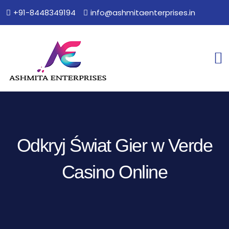
+91-8448349194
info@ashmitaenterprises.in
Odkryj Świat Gier w Verde
Casino Online