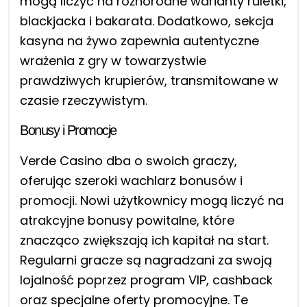
mogą liczyć na różnorodne warianty ruletki,
blackjacka i bakarata. Dodatkowo, sekcja
kasyna na żywo zapewnia autentyczne
wrażenia z gry w towarzystwie
prawdziwych krupierów, transmitowane w
czasie rzeczywistym.
Bonusy i Promocje
Verde Casino dba o swoich graczy,
oferując szeroki wachlarz bonusów i
promocji. Nowi użytkownicy mogą liczyć na
atrakcyjne bonusy powitalne, które
znacząco zwiększają ich kapitał na start.
Regularni gracze są nagradzani za swoją
lojalność poprzez program VIP, cashback
oraz specjalne oferty promocyjne. Te