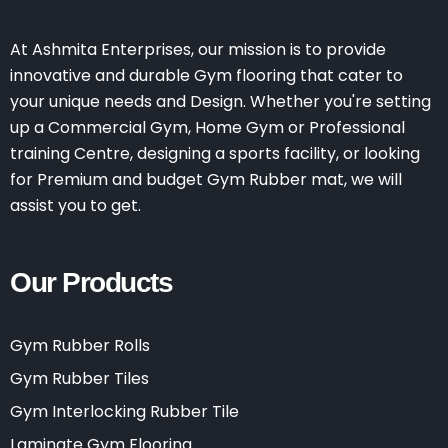
At Ashmita Enterprises, our mission is to provide
innovative and durable Gym flooring that cater to
your unique needs and Design. Whether you're setting
up a Commercial Gym, Home Gym or Professional
training Centre, designing a sports facility, or looking
for Premium and budget Gym Rubber mat, we will
assist you to get.
Our Products
Gym Rubber Rolls
Gym Rubber Tiles
Gym Interlocking Rubber Tile
Laminate Gym Flooring