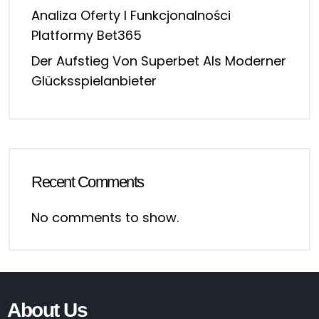
Analiza Oferty I Funkcjonalności
Platformy Bet365
Der Aufstieg Von Superbet Als Moderner
Glücksspielanbieter
Recent Comments
No comments to show.
About Us