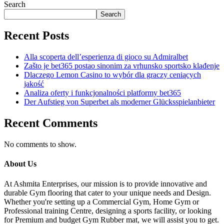
Search
Search
Recent Posts
Alla scoperta dell’esperienza di gioco su Admiralbet
Zašto je bet365 postao sinonim za vrhunsko sportsko klađenje
Dlaczego Lemon Casino to wybór dla graczy ceniących
jakość
Analiza oferty i funkcjonalności platformy bet365
Der Aufstieg von Superbet als moderner Glücksspielanbieter
Recent Comments
No comments to show.
About Us
At Ashmita Enterprises, our mission is to provide innovative and
durable Gym flooring that cater to your unique needs and Design.
Whether you're setting up a Commercial Gym, Home Gym or
Professional training Centre, designing a sports facility, or looking
for Premium and budget Gym Rubber mat, we will assist you to get.