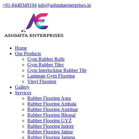
+91-8448349194
info@ashmitaenterprises.in
Home
Our Products
Gym Rubber Rolls
Gym Rubber Tiles
Gym Interlocking Rubber Tile
Laminate Gym Flooring
Vinyl Flooring
Gallery
Services
Rubber Flooring Agra
Rubber Flooring Ambala
Rubber Flooring Amritsar
Rubber Flooring Bhopal
Rubber Flooring GYZ
Rubber Flooring Indore
Rubber Flooring Jaipur
Rubber Flooring Jammu