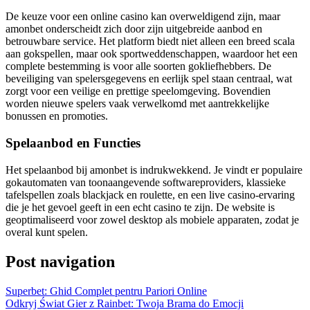
De keuze voor een online casino kan overweldigend zijn, maar
amonbet onderscheidt zich door zijn uitgebreide aanbod en
betrouwbare service. Het platform biedt niet alleen een breed scala
aan gokspellen, maar ook sportweddenschappen, waardoor het een
complete bestemming is voor alle soorten gokliefhebbers. De
beveiliging van spelersgegevens en eerlijk spel staan centraal, wat
zorgt voor een veilige en prettige speelomgeving. Bovendien
worden nieuwe spelers vaak verwelkomd met aantrekkelijke
bonussen en promoties.
Spelaanbod en Functies
Het spelaanbod bij amonbet is indrukwekkend. Je vindt er populaire
gokautomaten van toonaangevende softwareproviders, klassieke
tafelspellen zoals blackjack en roulette, en een live casino-ervaring
die je het gevoel geeft in een echt casino te zijn. De website is
geoptimaliseerd voor zowel desktop als mobiele apparaten, zodat je
overal kunt spelen.
Post navigation
Superbet: Ghid Complet pentru Pariori Online
Odkryj Świat Gier z Rainbet: Twoja Brama do Emocji