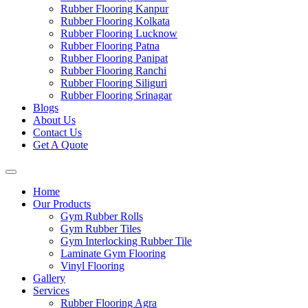
Rubber Flooring Kanpur
Rubber Flooring Kolkata
Rubber Flooring Lucknow
Rubber Flooring Patna
Rubber Flooring Panipat
Rubber Flooring Ranchi
Rubber Flooring Siliguri
Rubber Flooring Srinagar
Blogs
About Us
Contact Us
Get A Quote
Home
Our Products
Gym Rubber Rolls
Gym Rubber Tiles
Gym Interlocking Rubber Tile
Laminate Gym Flooring
Vinyl Flooring
Gallery
Services
Rubber Flooring Agra