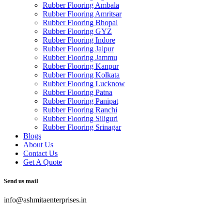
Rubber Flooring Ambala
Rubber Flooring Amritsar
Rubber Flooring Bhopal
Rubber Flooring GYZ
Rubber Flooring Indore
Rubber Flooring Jaipur
Rubber Flooring Jammu
Rubber Flooring Kanpur
Rubber Flooring Kolkata
Rubber Flooring Lucknow
Rubber Flooring Patna
Rubber Flooring Panipat
Rubber Flooring Ranchi
Rubber Flooring Siliguri
Rubber Flooring Srinagar
Blogs
About Us
Contact Us
Get A Quote
Send us mail
info@ashmitaenterprises.in